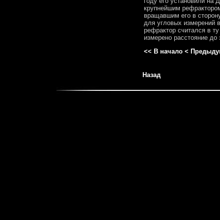
году его установили на 
крупнейшим рефрактором
вращавшим его в сторону
для угловых измерений 
рефрактор считался в т
измерено расстояние до 
<< В начало
< Предыду
Назад