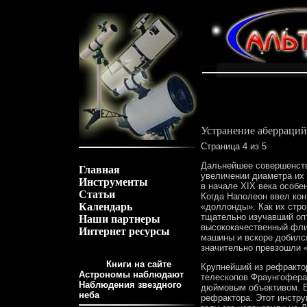
Устранение аберраций
Страница 4 из 5
Дальнейшее совершенств
Главная
увеличении диаметра их 
Инструменты
в начале XIX века особе
Статьи
Когда Наполеон ввел кон
Календарь
«доллонды». Как их стро
тщательно изучавший опт
Наши партнеры
высококачественный фли
Интернет ресурсы
машины и вскоре добился
значительно превзошли 
Книги на сайте
Крупнейший из рефракто
Астрономы наблюдают
телескопов Фраунгофера
Наблюдения звездного
дюймовым объективом. В
неба
рефрактора. Этот инстру