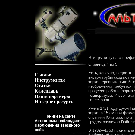
В игру вступают реф
Страница 4 из 5
Есть, конечно, недостат
Главная
внутри трубы создают н
Инструменты
зеркал сравнительно бы
Статьи
изображений требуется п
Календарь
процессе работы форма з
температуры. И все-так
Наши партнеры
телескопов.
Интернет ресурсы
Уже в 1721 году Джон Г
зеркала 15 см при фокус
Книги на сайте
спутники Юпитера, но и 
Астрономы наблюдают
трудом различал Гюйген
Наблюдения звездного
неба
В 1732—1768 гг. сначала
фабричный выпуск высок