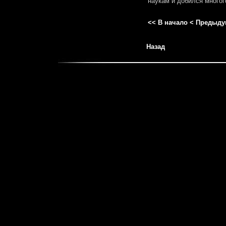
наукам и добился многог
<< В начало
< Предыду
Назад