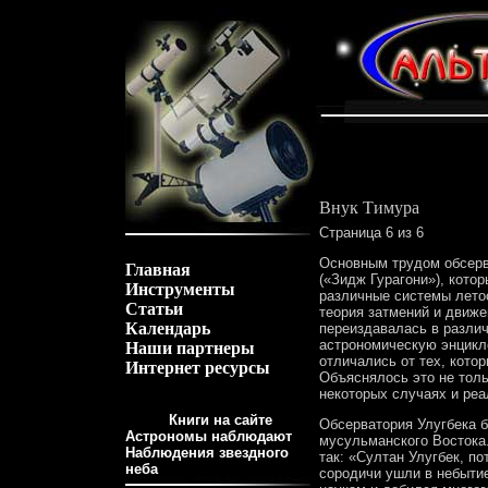
Внук Тимура
Страница 6 из 6
Основным трудом обсерв
Главная
(«Зидж Гурагони»), кото
Инструменты
различные системы лето
Статьи
теория затмений и движе
Календарь
переиздавалась в различ
астрономическую энцикл
Наши партнеры
отличались от тех, кото
Интернет ресурсы
Объяснялось это не тол
некоторых случаях и ре
Книги на сайте
Обсерватория Улугбека 
Астрономы наблюдают
мусульманского Востока
Наблюдения звездного
так: «Султан Улугбек, п
неба
сородичи ушли в небытие