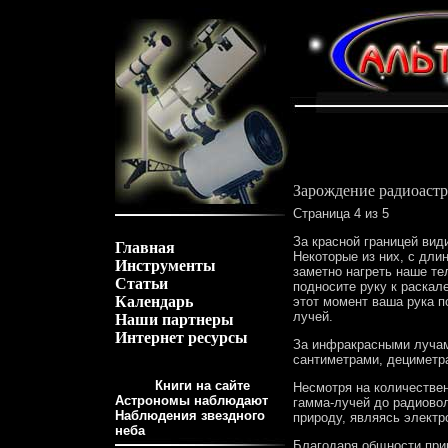
Зарождение радиоаст
Страница 4 из 5
За красной границей вид
Главная
Некоторые из них, с дли
Инструменты
заметно нагреть наше те
Статьи
подносите руку к раскале
Календарь
этот момент ваша рука 
лучей.
Наши партнеры
Интернет ресурсы
За инфракрасными луча
сантиметрами, дециметр
Книги на сайте
Несмотря на количестве
Астрономы наблюдают
гамма-лучей до радиово
Наблюдения звездного
природу, являясь элект
неба
Благодаря общности при