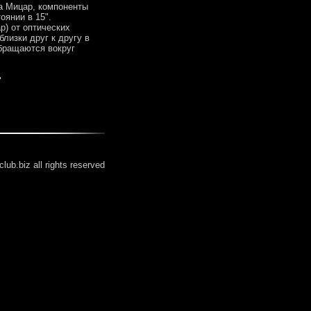
а Мицар, компоненты
оянии в 15".
р) от оптических
лизки друг к другу в
обращаются вокруг
>
lub.biz all rights reserved