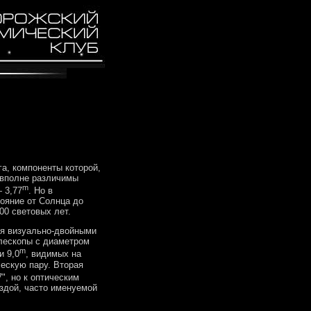
а, компоненты которой,
и вполне различимы
m
— 3,77
. Но в
тояние от Солнца до
00 световых лет.
ся визуально-двойными
лескопы с диаметром
m
и 9,0
, видимых на
ческую пару. Вторая
", но к оптическим
здой, часто именуемой