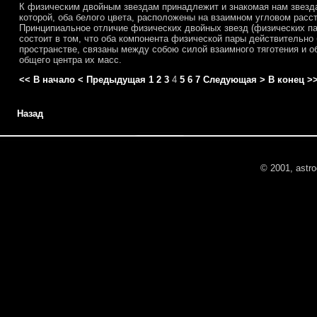
К физическим двойным звездам принадлежит и знакомая нам звезд
которой, оба белого цвета, расположены на взаимном угловом расст
Принципиальное отличие физических двойных звезд (физических па
состоит в том, что оба компонента физической пары действительно б
пространстве, связаны между собою силой взаимного тяготения и 
общего центра их масс.
<< В начало
< Предыдущая
1
2
3
4
5
6
7
Следующая >
В конец >
Назад
© 2001, astroc