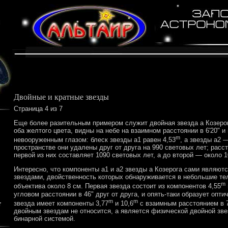
Двойные и кратные звезды
Страница 4 из 7
Еще более разительным примером служит двойная звезда а Козерог
оба желтого цвета, видны на небе на взаимном расстоянии в 6'20" 
m
невооруженным глазом: блеск звезды а1 равен 4,53
, а звезды а2 
пространстве они удалены друг от друга на 990 световых лет; расс
первой из них составляет 1090 световых лет, а до второй — около 1
Интересно, что компоненты а1 и а2 звезды а Козерога сами являют
звездами, двойственность которых обнаруживается в небольшие те
m
объектива около 8 см. Первая звезда состоит из компонентов 4,55
угловом расстоянии в 46" друг от друга, и опять-таки образует опти
m
m
звезда имеет компоненты 3,77
и 10,6
с взаимным расстоянием в 7
т
двойным звездам не относится, а является физической двойной зве
бинарной системой.