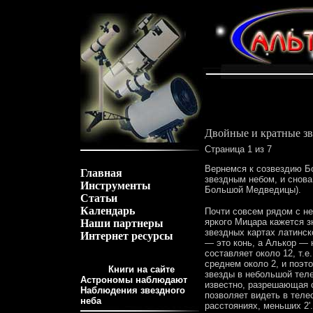
Двойные и кратные з
Страница 1 из 7
Вернемся к созвездию Б
Главная
звездным небом, и снова
Инструменты
Большой Медведицы).
Статьи
Календарь
Почти совсем рядом с не
яркого Мицара кажется з
Наши партнеры
звездных картах латинск
Интернет ресурсы
— это конь, а Алькор —
составляет около 12, т.
среднем около 2, и поэт
Книги на сайте
звезды в небольшой теле
Астрономы наблюдают
известно, разрешающая 
Наблюдения звездного
позволяет видеть в теле
неба
расстояниях, меньших 2'.