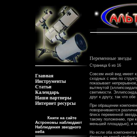
Переменные звезды
Страница 6 из 16
Совсем иной вид имеет к
Главная
сходных с нею по структ
Инструменты
показывает непрерывное,
Статьи
вытянутой (эллипсоидал
Календарь
светимости. Эллипсоида
друг к другу, так что о
Наши партнеры
Интернет ресурсы
При обращении компонен
поворачиваются различн
блеск переменной звезд
Книги на сайте
такому положению, при к
Астрономы наблюдают
меньшей площадью), и м
Наблюдения звездного
неба
Но если оба компонента
блеска по своей глубине