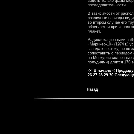
видеть только фазы Мер
последовательности.
В зависимости от распол
различные периоды видим
во втором случае его тр
облегчается при использ
планет.
Радиолокационными набл
«Маринер-10» (1974 г.) 
запада к востоку, но не з
сопоставить с периодом 
на Меркурии солнечные 
полуднями) длятся 176 з
<< В начало
< Предыду
26
27
28
29
30
Следующа
Назад