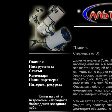
Планеты
Страница 2 из 30
Далекие планеты Уран, 
Главная
наблюдениям лишь в теле
Инструменты
что шестой звездной вел
Статьи
отличить се по виду or 
Календарь
Урана хорошо заметен уж
увидеть диск Нептуна, т
Наши партнеры
объектива не менее 80 мм
Интернет ресурсы
Отыскивать обе эти план
ежегодников, используя 
вблизи которых находятс
Книги на сайте
Астрономы наблюдают
Что касается Плутона, т
Наблюдения звездного
увидеть эту планету, бл
неба
диаметром объектива не 