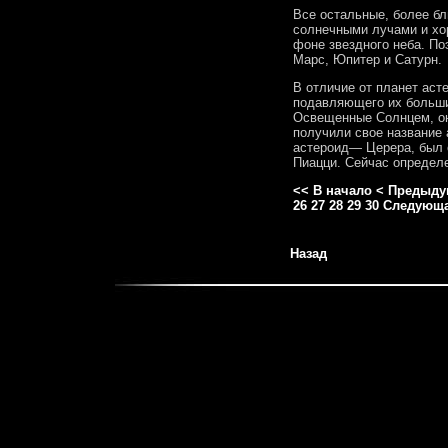
Все остальные, более б
солнечными лучами и хо
фоне звездного неба. По
Марс, Юпитер и Сатурн.
В отличие от планет аст
подавляющего их больши
Освещенные Солнцем, они
получили свое название 
астероид— Церера, был о
Пиацци. Сейчас определе
<< В начало
< Предыду
26
27
28
29
30
Следующа
Назад